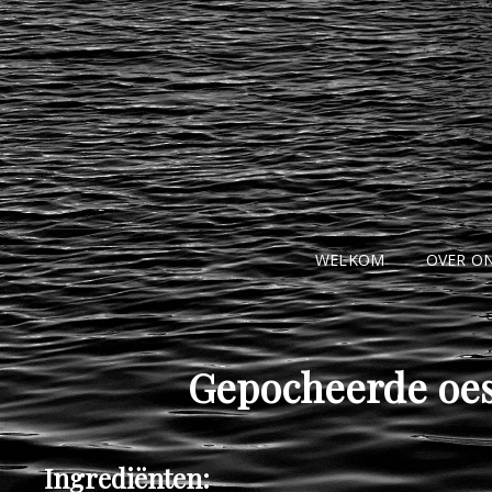
WELKOM
OVER O
Gepocheerde oes
Ingrediënten: