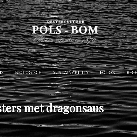
NS
BIOLOGISCH
SUSTAINABILITY
FOTO’S
REC
ters met dragonsaus