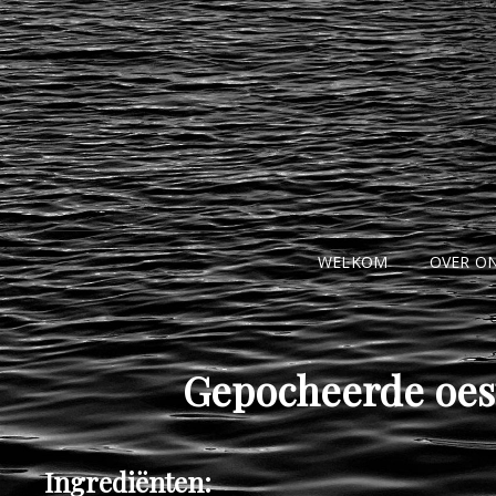
WELKOM
OVER O
Gepocheerde oest
Ingrediënten: