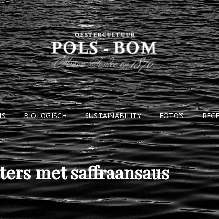
NS
BIOLOGISCH
SUSTAINABILITY
FOTO’S
REC
ers met saffraansaus